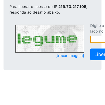
Para liberar o acesso
do IP
216.73.217.105
,
responda ao desafio abaixo.
Digite 
lado no
[trocar imagem]