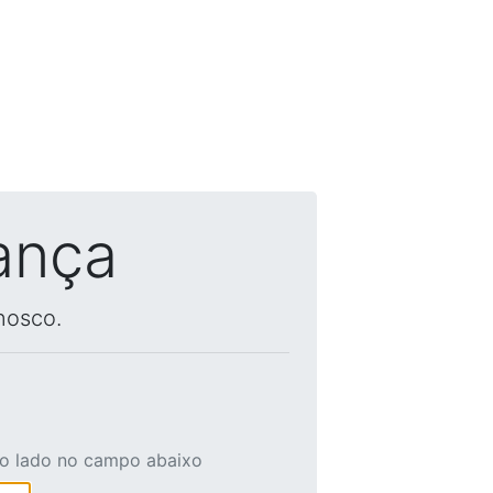
ança
nosco.
ao lado no campo abaixo