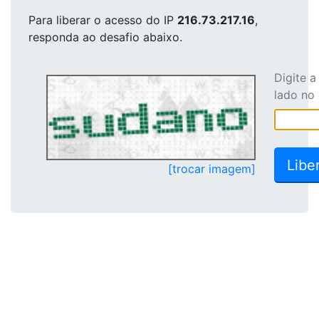
Para liberar o acesso
do IP
216.73.217.16
,
responda ao desafio abaixo.
Digite 
lado no
[trocar imagem]