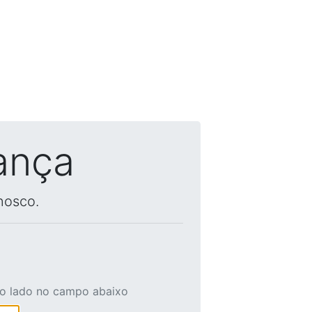
ança
nosco.
ao lado no campo abaixo