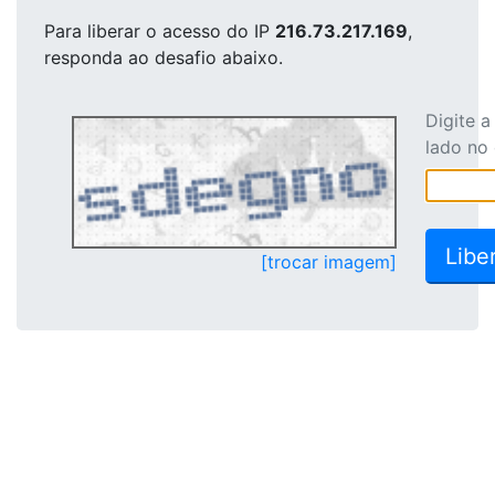
Para liberar o acesso
do IP
216.73.217.169
,
responda ao desafio abaixo.
Digite 
lado no
[trocar imagem]